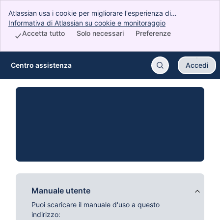
Atlassian usa i cookie per migliorare l'esperienza di
navigazione, eseguire analisi e ricerche e condurre campagne
Informativa di Atlassian su cookie e monitoraggio
, (opens new wi
pubblicitarie. Accetta tutti i cookie per indicare che acconsenti
Accetta tutto
Solo necessari
Preferenze
all'utilizzo dei nostri cookie sul dispositivo.
Centro assistenza
Accedi
Passa al contenuto principale
Manuale utente
Puoi scaricare il manuale d'uso a questo
indirizzo: